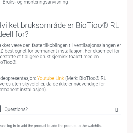
Bruks- og monteringsanvisning
vilket bruksområde er BioTioo® RL
deell for?
akket være den faste tilkoblingen til ventilasjonsslangen er
RL" best egnet for permanent installasjon. For eksempel for
erstatte et tidligere brukt kjemisk toalett med en
ioTioo®.
ideopresentasjon:
Youtube Link
(Merk: BioTioo® RL
everes uten skyvefolier, da de ikke er nødvendige for
ermanent installasjon).
Questions?
ease log in to add the product to add the product to the watchlist.