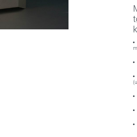
t
m
(