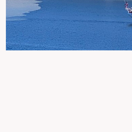
Vedovn
LOREM IPSUM