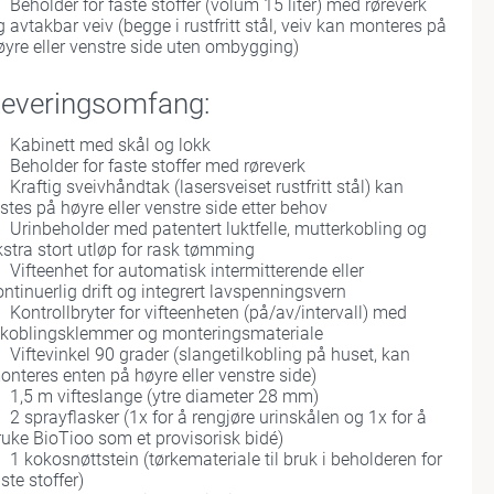
Beholder for faste stoffer (volum 15 liter) med røreverk
g avtakbar veiv (begge i rustfritt stål, veiv kan monteres på
øyre eller venstre side uten ombygging)
everingsomfang:
Kabinett med skål og lokk
Beholder for faste stoffer med røreverk
Kraftig sveivhåndtak (lasersveiset rustfritt stål) kan
estes på høyre eller venstre side etter behov
Urinbeholder med patentert luktfelle, mutterkobling og
kstra stort utløp for rask tømming
Vifteenhet for automatisk intermitterende eller
ontinuerlig drift og integrert lavspenningsvern
Kontrollbryter for vifteenheten (på/av/intervall) med
ilkoblingsklemmer og monteringsmateriale
Viftevinkel 90 grader (slangetilkobling på huset, kan
onteres enten på høyre eller venstre side)
1,5 m vifteslange (ytre diameter 28 mm)
2 sprayflasker (1x for å rengjøre urinskålen og 1x for å
ruke BioTioo som et provisorisk bidé)
1 kokosnøttstein (tørkemateriale til bruk i beholderen for
ste stoffer)