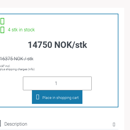
4 stk in stock
14750 NOK/stk
16375 NOK / stk
VAT incl.
plus shipping charges (info)
Place in shopping cart
Description