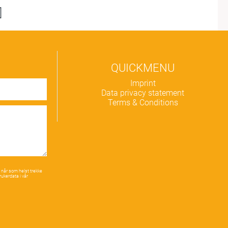
QUICKMENU
Skip
Imprint
navigation
Data privacy statement
Terms & Conditions
 når som helst trekke
rukerdata i vår