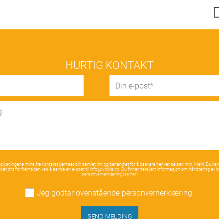
HURTIG KONTAKT
pplysningene mine fra kontaktskjemaet blir samlet inn og behandlet for å besvare henvendelsen min. Merk: Du kan
ket ditt for fremtiden ved å sende en e-post til
info@wickie.no
. Du finner detaljert informasjon om håndtering av b
personvernerklæring (se
her
)
Jeg godtar ovenstående personvernerklæring.
SEND MELDING