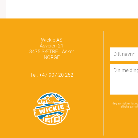
Wickie AS
Åsveien 21
3475 SÆTRE - Asker
NORGE
Tel. +47 907 20 252
Jeg samtykker i at o
tilbake samtyk