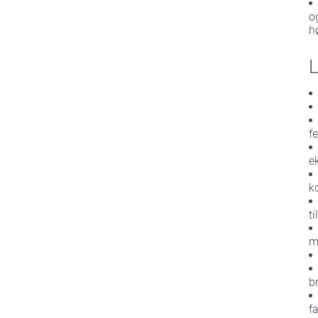
o
h
L
f
e
k
t
m
b
fa