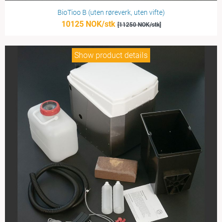
BioTioo B (uten røreverk, uten vifte)
10125 NOK/stk
[11250 NOK/stk]
Show product details