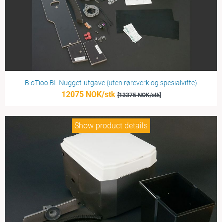
BioTioo BL Nugget-utgave (uten røreverk og spesialvifte)
12075 NOK/stk
[13375 NOK/stk]
Show product details