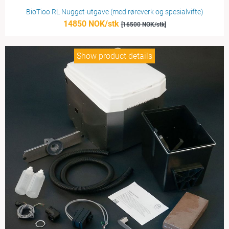
BioTioo RL Nugget-utgave (med røreverk og spesialvifte)
14850 NOK/stk
[16500 NOK/stk]
Show product details