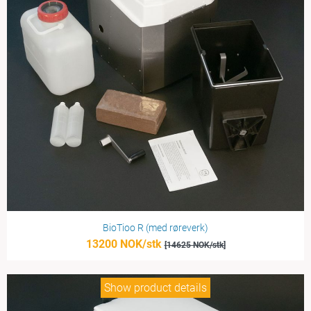
BioTioo R (med røreverk)
13200 NOK/stk
[14625 NOK/stk]
Show product details