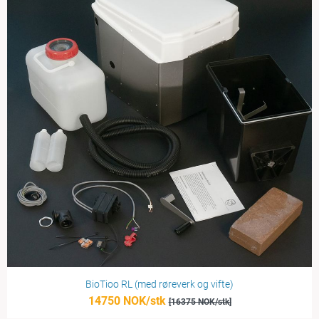
BioTioo RL (med røreverk og vifte)
14750 NOK/stk
[16375 NOK/stk]