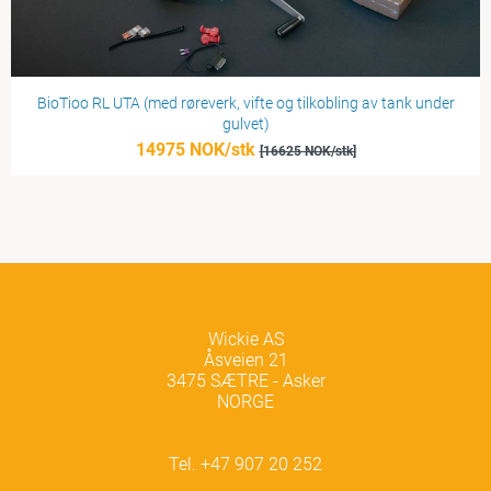
BioTioo RL UTA (med røreverk, vifte og tilkobling av tank under
gulvet)
14975 NOK/stk
[16625 NOK/stk]
Wickie AS
Åsveien 21
3475 SÆTRE - Asker
NORGE
Tel. +47 907 20 252