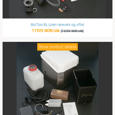
BioTioo BL (uten røreverk og vifte)
11925 NOK/stk
[13250 NOK/stk]
Show product details