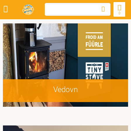
0
Vedovn