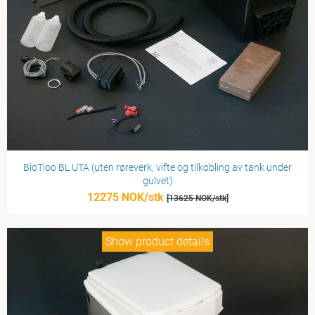
BioTioo BL UTA (uten røreverk, vifte og tilkobling av tank under
gulvet)
12275 NOK/stk
[13625 NOK/stk]
Show product details